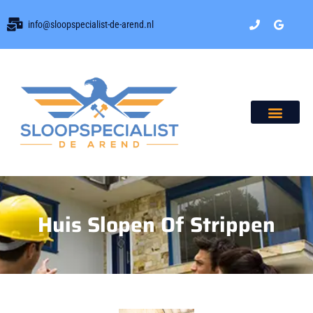
info@sloopspecialist-de-arend.nl
+31 6 205 923 48
Huis Slopen Of Strippen