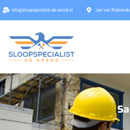
info@sloopspecialist-de-arend.nl
Jan van Riebeecks
Sa