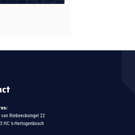
act
res:
 van Riebeecksingel 22
3 HC ‘s-Hertogenbosch