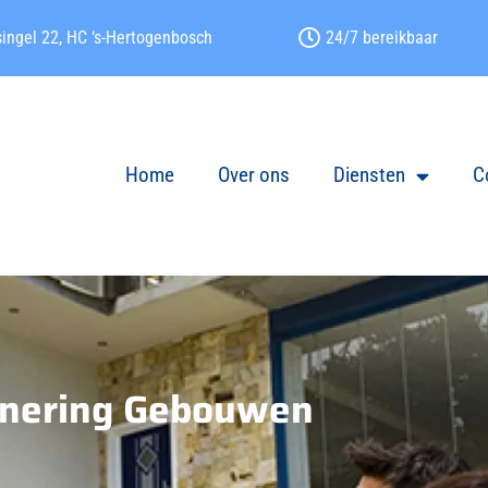
ingel 22, HC ‘s-Hertogenbosch
24/7 bereikbaar
Home
Over ons
Diensten
C
nering Gebouwen