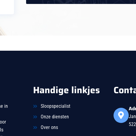
Handige linkjes
Cont
e in
Sloopspecialist
Ad
Jan
Onze diensten
oor
522
Over ons
ls