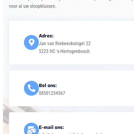
voor al uw sloopklussen.
Adres:
Jan van Riebeecksingel 22
5223 HC ‘s-Hertogenbosch
Bel ons:
08501234567
E-mail ons: